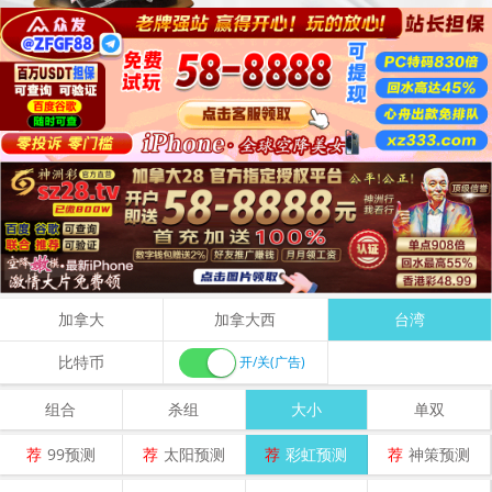
加拿大
加拿大西
台湾
比特币
开/关(广告)
组合
杀组
大小
单双
荐
99预测
荐
太阳预测
荐
彩虹预测
荐
神策预测