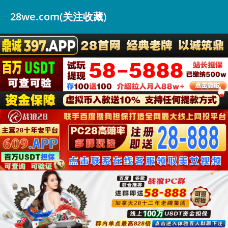
28we.com(关注收藏)