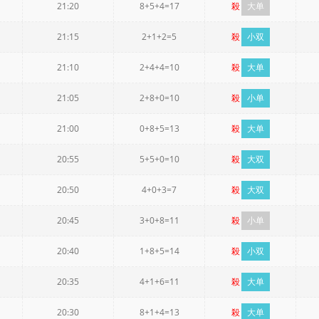
21:20
8+5+4=17
殺
大单
21:15
2+1+2=5
殺
小双
21:10
2+4+4=10
殺
大单
21:05
2+8+0=10
殺
小单
21:00
0+8+5=13
殺
大单
20:55
5+5+0=10
殺
大双
20:50
4+0+3=7
殺
大双
20:45
3+0+8=11
殺
小单
20:40
1+8+5=14
殺
小双
20:35
4+1+6=11
殺
大单
20:30
8+1+4=13
殺
大单