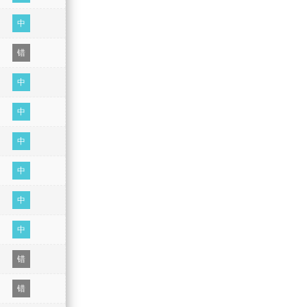
中
错
中
中
中
中
中
中
错
错