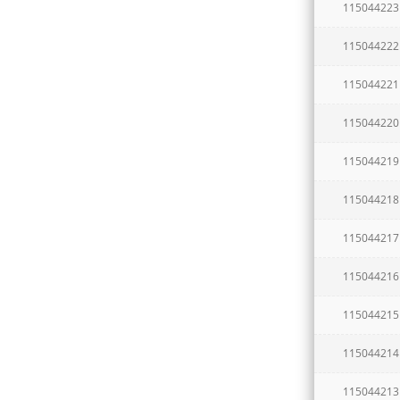
115044223
115044222
115044221
115044220
115044219
115044218
115044217
115044216
115044215
115044214
115044213