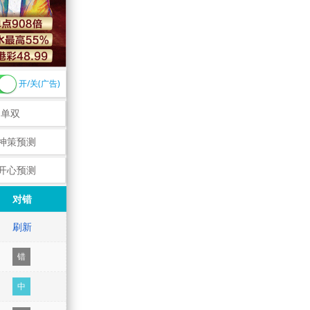
开/关(广告)
单双
神策预测
开心预测
对错
刷新
错
中